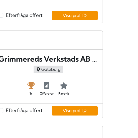
Efterfråga offert
Visa profil
Grimmereds Verkstads AB - Västra frölunda
Göteborg
1+
Offererar
Favorit
Efterfråga offert
Visa profil