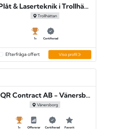
Plåt & Laserteknik i Trollhättan AB - Trollhättan
Trollhättan
1+
Certifierad
Efterfråga offert
Visa profil
IQR Contract AB - Vänersborg
Vänersborg
1+
Offererar
Certifierad
Favorit