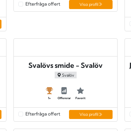
Efterfråga offert
Visa profil
Svalövs smide - Svalöv
Svalöv
1+
Offererar
Favorit
Efterfråga offert
Visa profil