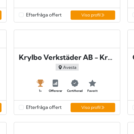
Efterfråga offert
Visa profil
Krylbo Verkstäder AB - Krylbo
Avesta
1+
Offererar
Certifierad
Favorit
Efterfråga offert
Visa profil