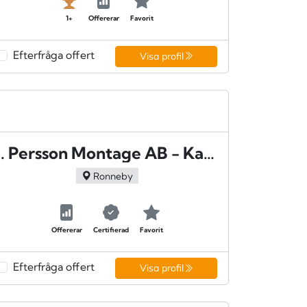
1+
Offererar
Favorit
Efterfråga offert
Visa profil
J. Persson Montage AB - Kallinge
Ronneby
Offererar
Certifierad
Favorit
Efterfråga offert
Visa profil