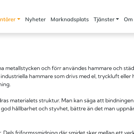
ntörer
Nyheter
Marknadsplats
Tjänster
Om 
rma metallstycken och förr användes hammare och stä
 industriella hammare som drivs med el, tryckluft elle
ning.
as materialets struktur. Man kan säga att bindningen 
 god hållbarhet och styvhet, bättre än det man uppnår
er. Dels friformssmidning där smidet sker mellan ett v