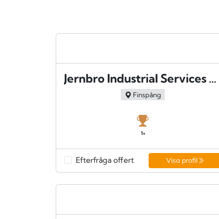
Jernbro Industrial Services AB - Finspång
Finspång
1+
Efterfråga offert
Visa profil