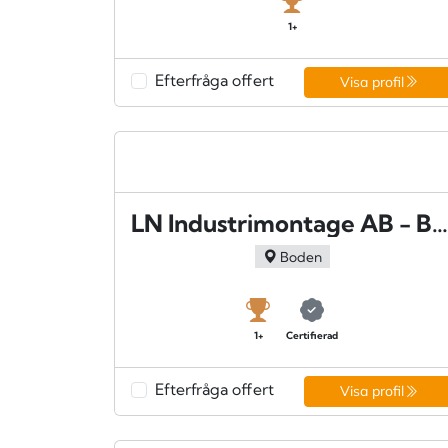
1+
Efterfråga offert
Visa profil
LN Industrimontage AB - Boden
Boden
1+
Certifierad
Efterfråga offert
Visa profil