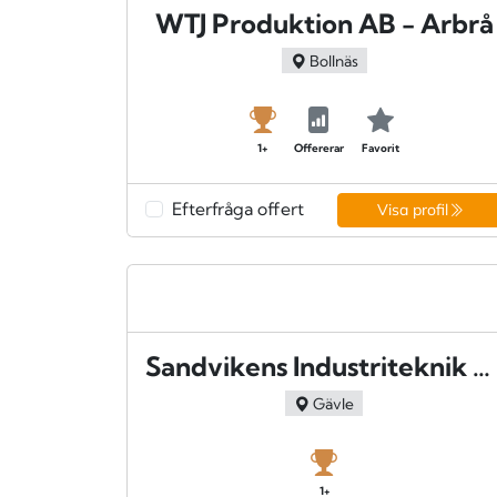
WTJ Produktion AB - Arbrå
Bollnäs
1+
Offererar
Favorit
Efterfråga offert
Visa profil
Sandvikens Industriteknik AB SITAB - Sandviken
Gävle
1+