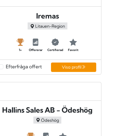
Iremas
Litauen-Region
1+
Offererar
Certifierad
Favorit
Efterfråga offert
Visa profil
Hallins Sales AB - Ödeshög
Ödeshög