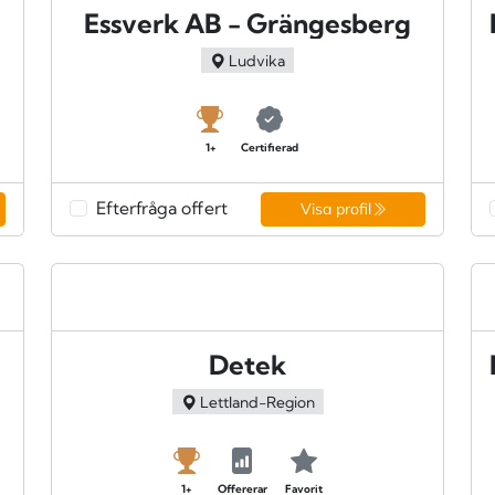
Essverk AB - Grängesberg
Ludvika
1+
Certifierad
Efterfråga offert
Visa profil
Detek
Lettland-Region
1+
Offererar
Favorit