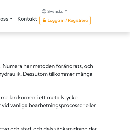
Svenska
oss
Kontakt
Logga in / Registrera
d. Numera har metoden förändrats, och
r hydraulik. Dessutom tillkommer många
mellan kornen i ett metallstycke
 vid vanliga bearbetningsprocesser eller
erktyg och städ, och dels sänksmidning där