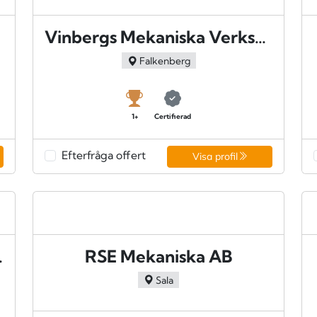
g
Vinbergs Mekaniska Verkstad AB - Falkenberg
Falkenberg
1+
Certifierad
Efterfråga offert
Visa profil
- Dorotea
RSE Mekaniska AB
Sala