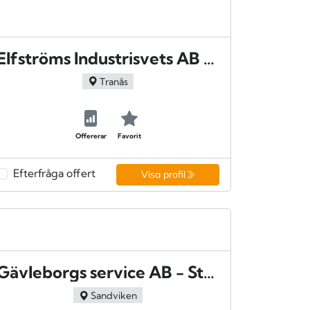
Elfströms Industrisvets AB - Tranås
Tranås
Offererar
Favorit
Efterfråga offert
Visa profil
Gävleborgs service AB - Storvik
Sandviken