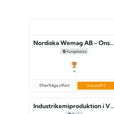
Nordiska Wemag AB - Onsala
Kungsbacka
1+
Efterfråga offert
Visa profil
Industrikemiproduktion i Viared AB - Borås