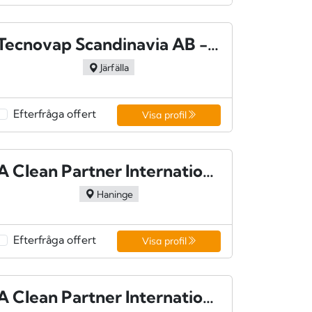
Tecnovap Scandinavia AB - Järfälla
Järfälla
Efterfråga offert
Visa profil
A Clean Partner International AB - Handen
Haninge
Efterfråga offert
Visa profil
A Clean Partner International AB - Alingsås