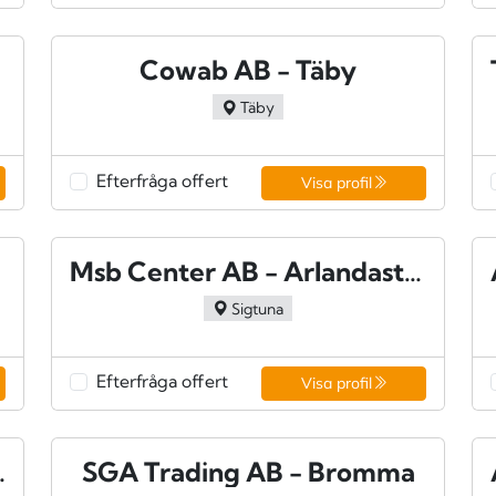
Cowab AB - Täby
Täby
Efterfråga offert
Visa profil
Msb Center AB - Arlandastad
Sigtuna
Efterfråga offert
Visa profil
Södertälje
SGA Trading AB - Bromma