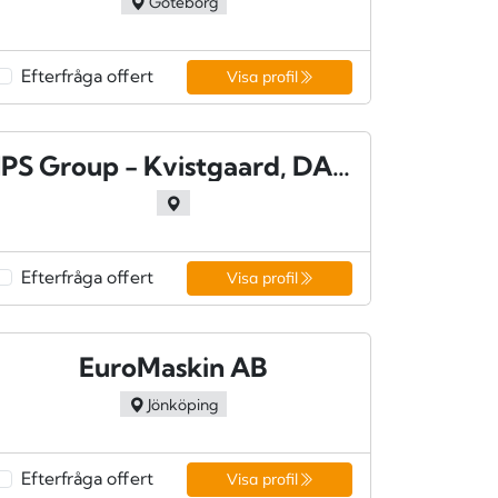
Göteborg
Efterfråga offert
Visa profil
IPS Group - Kvistgaard, DANMARK
Efterfråga offert
Visa profil
EuroMaskin AB
Jönköping
Efterfråga offert
Visa profil