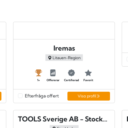
Iremas
Litauen-Region
1+
Offererar
Certifierad
Favorit
Efterfråga offert
Visa profil
TOOLS Sverige AB - Stockholm