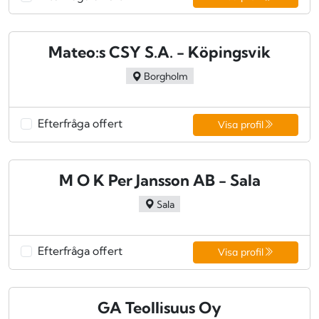
Mateo:s CSY S.A. - Köpingsvik
Borgholm
Efterfråga offert
Visa profil
M O K Per Jansson AB - Sala
Sala
Efterfråga offert
Visa profil
GA Teollisuus Oy