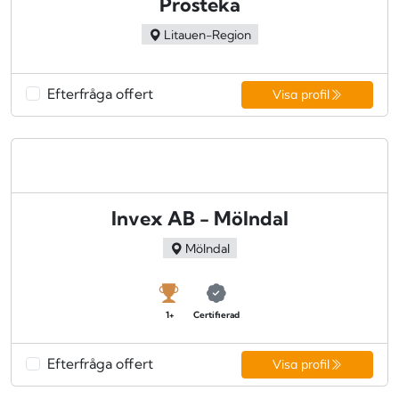
Prosteka
Litauen-Region
Efterfråga offert
Visa profil
Invex AB - Mölndal
Mölndal
1+
Certifierad
Efterfråga offert
Visa profil