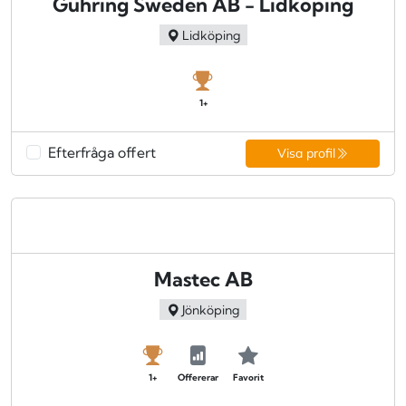
Gühring Sweden AB - Lidköping
Lidköping
1+
Efterfråga offert
Visa profil
Mastec AB
Jönköping
1+
Offererar
Favorit