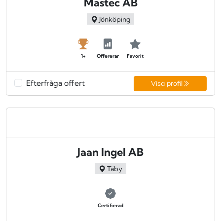
Mastec AB
Jönköping
1+
Offererar
Favorit
Efterfråga offert
Visa profil
Jaan Ingel AB
Täby
Certifierad