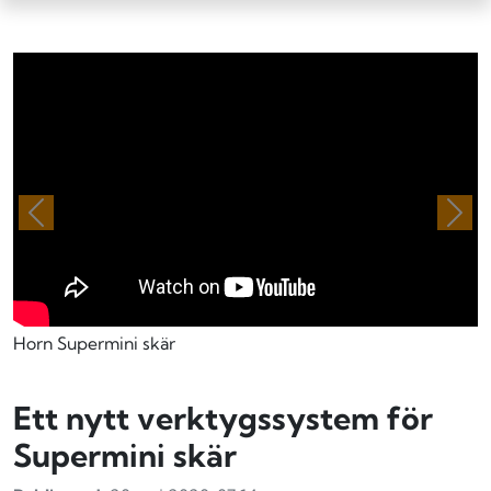
Föregående
Näs
Horn Supermini skär
Ett nytt verktygssystem för
Supermini skär