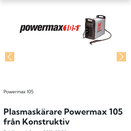
Föregående
Näs
Powermax 105
Plasmaskärare Powermax 105
från Konstruktiv