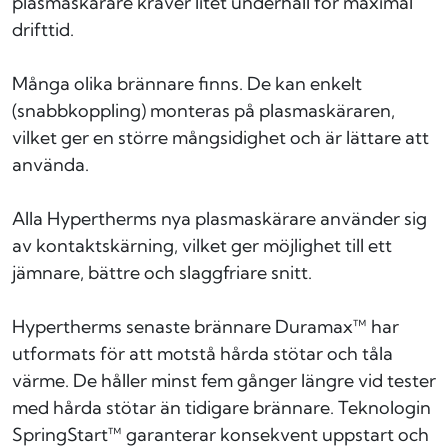
plasmaskärare kräver litet underhåll för maximal
drifttid.
Många olika brännare finns. De kan enkelt
(snabbkoppling) monteras på plasmaskäraren,
vilket ger en större mångsidighet och är lättare att
använda.
Alla Hypertherms nya plasmaskärare använder sig
av kontaktskärning, vilket ger möjlighet till ett
jämnare, bättre och slaggfriare snitt.
Hypertherms senaste brännare Duramax™ har
utformats för att motstå hårda stötar och tåla
värme. De håller minst fem gånger längre vid tester
med hårda stötar än tidigare brännare. Teknologin
SpringStart™ garanterar konsekvent uppstart och