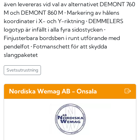
även levereras vid val av alternativet DEMONT 760
M och DEMONT 860 M • Markering av hålens
koordinater i X- och Y-riktning • DEMMELERS
logotyp är infällt i alla fyra sidostycken •
Finjusterbara bordsben i runt utförande med
pendelfot • Fotmanschett för att skydda
slangpaketet
Svetsutrustning
Nordiska Wemag AB - Onsala