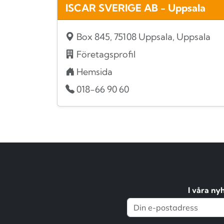
ISCAR SVERIGE AB - Uppsala
Box 845, 75108 Uppsala, Uppsala
Företagsprofil
Hemsida
018-66 90 60
I våra ny