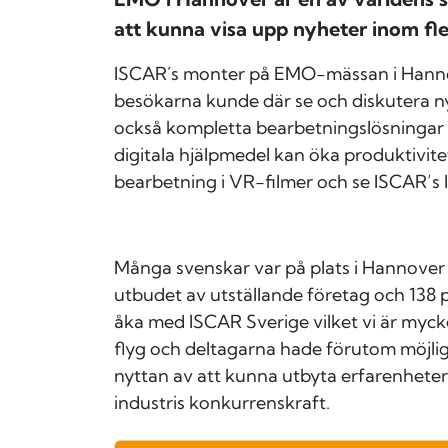
att kunna visa upp nyheter inom fl
ISCAR´s monter på EMO-mässan i Hanno
besökarna kunde där se och diskutera 
också kompletta bearbetningslösningar f
digitala hjälpmedel kan öka produktivi
bearbetning i VR-filmer och se ISCAR’s l
Många svenskar var på plats i Hannover 
utbudet av utställande företag och 138 p
åka med ISCAR Sverige vilket vi är myck
flyg och deltagarna hade förutom möjli
nyttan av att kunna utbyta erfarenheter
industris konkurrenskraft.