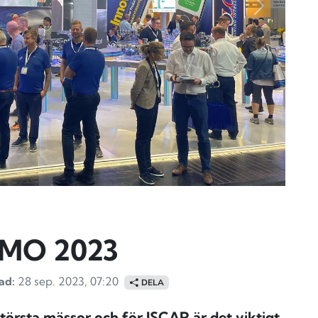
Nästa
 EMO 2023
ad:
28 sep. 2023, 07:20
DELA
törsta mässor och för ISCAR är det viktigt