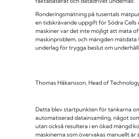
faktabaserat och datadrivet underhåll.
Ronderingsmätning på tusentals mätpunk
en tidskrävande uppgift för Södra Cells 
maskiner var det inte möjligt att mäta of
maskinproblem, och mängden mätdata från
underlag för trygga beslut om underhåll
Thomas Håkansson, Head of Technology
Detta blev startpunkten för tankarna o
automatiserad datainsamling, något som 
utan också resultera i en ökad mängd k
maskinerna som övervakas manuellt är sp