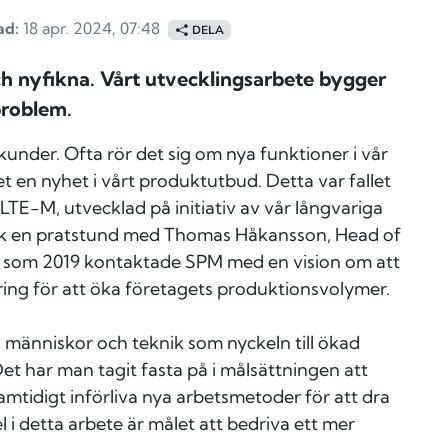
ad:
18 apr. 2024, 07:48
DELA
ch nyfikna. Vårt utvecklingsarbete bygger
problem.
under. Ofta rör det sig om nya funktioner i vår
t en nyhet i vårt produktutbud. Detta var fallet
 LTE-M, utvecklad på initiativ av vår långvariga
fick en pratstund med Thomas Håkansson, Head of
 som 2019 kontaktade SPM med en vision om att
ering för att öka företagets produktionsvolymer.
 människor och teknik som nyckeln till ökad
Det har man tagit fasta på i målsättningen att
amtidigt införliva nya arbetsmetoder för att dra
el i detta arbete är målet att bedriva ett mer