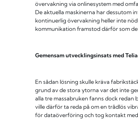
övervakning via onlinesystem med omfat
De aktuella maskinerna har dessutom int
kontinuerlig övervakning heller inte nö
kommunikation framstod därför som det 
Gemensam utvecklingsinsats med Telia
En sådan lösning skulle kräva fabrikst
grund av de stora ytorna var det inte 
alla tre massabruken fanns dock redan b
ville därför ta reda på om en trådlös vi
för dataöverföring och tog kontakt med