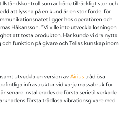
llståndskontroll som är både tillräckligt stor och
eredd att lyssna på en kund är en stor fördel för
 kommunikationsnätet ligger hos operatören och
omas Håkansson. ”Vi ville inte utveckla lösningen
ighet att testa produkten. Här kunde vi dra nytta
 och funktion på givare och Telias kunskap inom
ensamt utveckla en version av
Airius
trådlösa
 befintliga infrastruktur vid varje massabruk för
 senare installerades de första serietillverkade
arknadens första trådlösa vibrationsgivare med