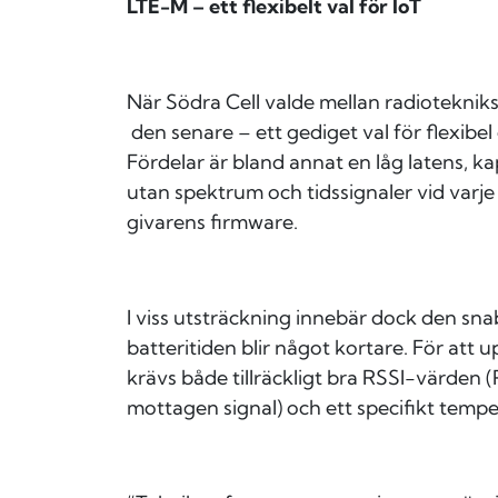
LTE-M – ett flexibelt val för IoT
När Södra Cell valde mellan radiotekni
den senare – ett gediget val för flexibe
Fördelar är bland annat en låg latens, ka
utan spektrum och tidssignaler vid varje
givarens firmware.
I viss utsträckning innebär dock den sn
batteritiden blir något kortare. För att 
krävs både tillräckligt bra RSSI-värden 
mottagen signal) och ett specifikt temper