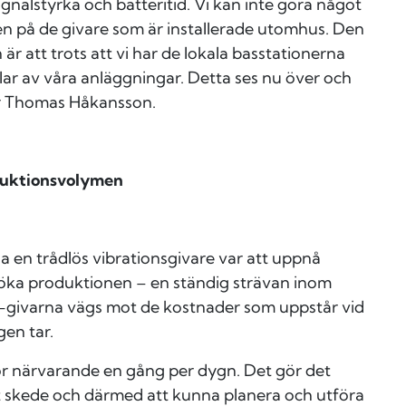
nalstyrka och batteritid. Vi kan inte göra något
en på de givare som är installerade utomhus. Den
r att trots att vi har de lokala basstationerna
elar av våra anläggningar. Detta ses nu över och
er Thomas Håkansson.
oduktionsvolymen
a en trådlös vibrationsgivare var att uppnå
öka produktionen – en ständig strävan inom
ius-givarna vägs mot de kostnader som uppstår vid
en tar.
ör närvarande en gång per dygn. Det gör det
igt skede och därmed att kunna planera och utföra