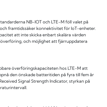
kstandarderna NB-IOT och LTE-M föll valet på
l och framtidssäker konnektivitet för IoT-enheter.
pacitet att inte skicka enbart skalära värden
 överföring, och möjlighet att fjärruppdatera
abbare överföringskapaciteten hos LTE-M att
uppnå den önskade batteritiden på fyra till fem år
(Received Signal Strength Indicator, styrkan på
aturintervall.