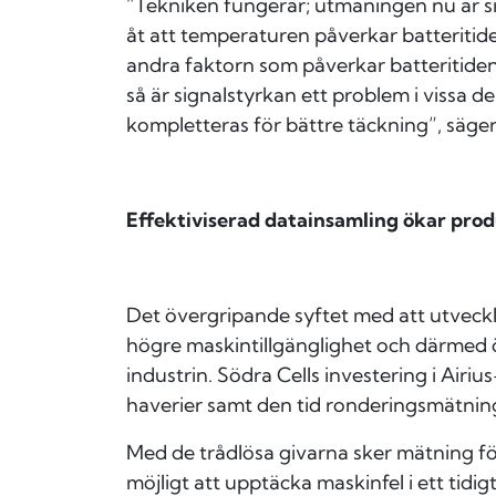
”
Tekniken fungerar; utmaningen nu är sig
åt att temperaturen påverkar batteritid
andra faktorn som påverkar batteritiden ä
så är signalstyrkan ett problem i vissa d
kompletteras för bättre täckning
”, säg
Effektiviserad datainsamling ökar pr
Det övergripande syftet med att utveckl
högre maskintillgänglighet och därmed 
industrin. Södra Cells investering i Air
haverier samt den tid ronderingsmätning
Med de trådlösa givarna sker mätning f
möjligt att upptäcka maskinfel i ett tid