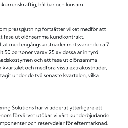
onkurrenskraftig, hållbar och lönsam.
om pressgjutning fortsätter vilket medför att
tt fasa ut olönsamma kundkontrakt.
sultat med engångskostnader motsvarande ca 7
llt 50 personer varav 25 av dessa är inhyrd
tnadskostymen och att fasa ut olönsamma
 kvartalet och medföra vissa extrakostnader,
tagit under de två senaste kvartalen, vilka
g Solutions har vi adderat ytterligare ett
Genom förvärvet utökar vi vårt kunderbjudande
omponenter och reservdelar för eftermarknad.