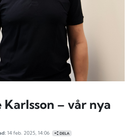
!
Karlsson – vår nya
ad:
14 feb. 2025, 14:06
DELA