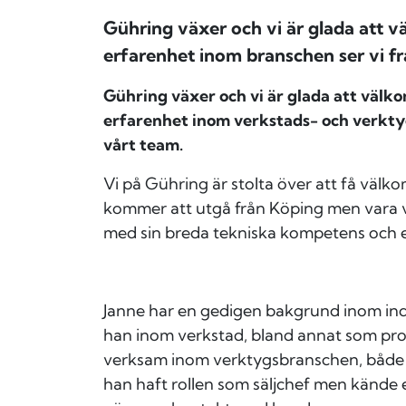
Gühring växer och vi är glada att 
erfarenhet inom branschen ser vi f
Gühring växer och vi är glada att välk
erfarenhet inom verkstads- och verkty
vårt team.
Vi på Gühring är stolta över att få välk
kommer att utgå från Köping men vara ve
med sin breda tekniska kompetens och 
Janne har en gedigen bakgrund inom indu
han inom verkstad, bland annat som pro
verksam inom verktygsbranschen, både s
han haft rollen som säljchef men kände e