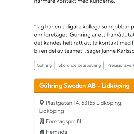
närmare kontakt med kunderna.
”Jag har en tidigare kollega som jobbar p
om företaget. Gühring är ett framåtluta
det kändes helt rätt att ta kontakt med P
bli en del av teamet”, säger Janne Karlss
Gühring
Skärande bearbetning
Precisionsver
Gühring Sweden AB - Lidköping
Plastgatan 14, 53155 Lidköping,
Lidköping
Företagsprofil
Hemsida