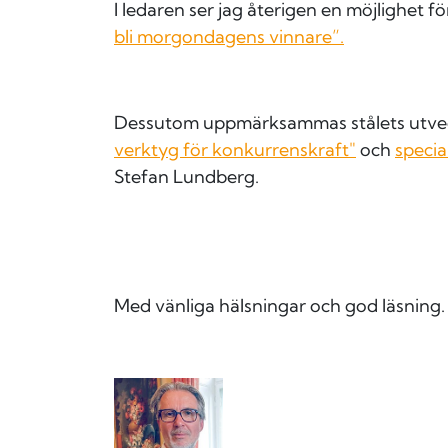
I ledaren ser jag återigen en möjlighet f
bli morgondagens vinnare”.
Dessutom uppmärksammas stålets utv
verktyg för konkurrenskraft"
och
specia
Stefan Lundberg.
Med vänliga hälsningar och god läsning.