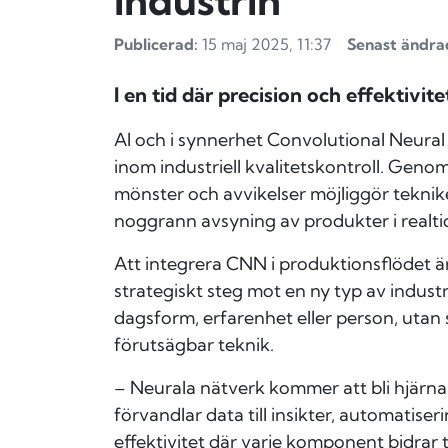
industrin
Publicerad:
15 maj 2025, 11:37
Senast ändra
I en tid där precision och effektivi
AI och i synnerhet Convolutional Neural
inom industriell kvalitetskontroll. Genom
mönster och avvikelser möjliggör teknik
noggrann avsyning av produkter i realti
Att integrera CNN i produktionsflödet är
strategiskt steg mot en ny typ av industr
dagsform, erfarenhet eller person, utan
förutsägbar teknik.
–
Neurala nätverk kommer att bli hjärn
förvandlar data till insikter, automatiser
effektivitet där varje komponent bidrar 