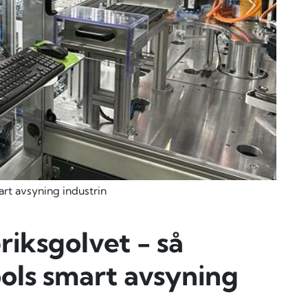
Nästa
art avsyning industrin
briksgolvet - så
ols smart avsyning