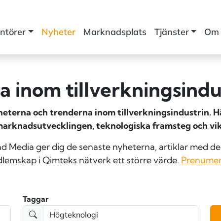
ntörer
Nyheter
Marknadsplats
Tjänster
Om 
 inom tillverknings­indu
terna och trenderna inom tillverkningsindustrin. Här
marknadsutvecklingen, teknologiska framsteg och vik
Media ger dig de senaste nyheterna, artiklar med den
lemskap i Qimteks nätverk ett större värde.
Prenumer
Taggar