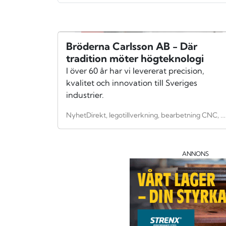
Bröderna Carlsson AB - Där
tradition möter högteknologi
I över 60 år har vi levererat precision,
kvalitet och innovation till Sveriges
industrier.
NyhetDirekt, legotillverkning, bearbetning CNC, cnc svarvning, cnc fräsning, Högteknologi, Innovation, bröderna carlsson ab, Motala, 5 axligt, Karusellsvarvning, Prototyptillverkning
ANNONS