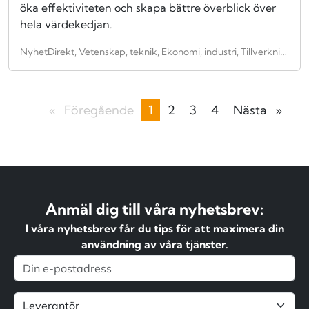
öka effektiviteten och skapa bättre överblick över
hela värdekedjan.
NyhetDirekt, Vetenskap, teknik, Ekonomi, industri, Tillverkning, Miljöteknik, återvinning, Anläggningsindustri, Verkstadsindustri, innovationer, Uppfinning, Miljö, Miljöteknik, hållbarhet
Föregående
sida
Du
1
sida
2
sida
3
sida
4
Nästa
sida
är
på
sidan
Anmäl dig till våra nyhetsbrev:
I våra nyhetsbrev får du tips för att maximera din
användning av våra tjänster.