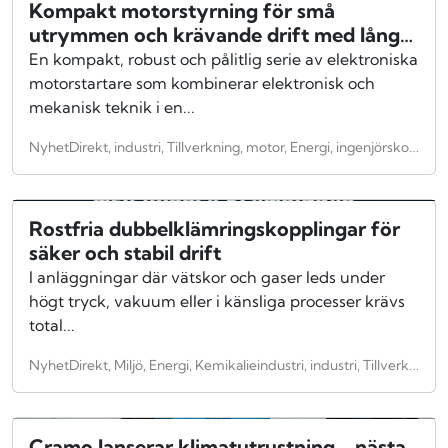
Kompakt motorstyrning för små
utrymmen och krävande drift med lång
livslängd
En kompakt, robust och pålitlig serie av elektroniska
motorstartare som kombinerar elektronisk och
mekanisk teknik i en...
NyhetDirekt, industri, Tillverkning, motor, Energi, ingenjörskonst, teknologi, Allmänt, infrastruktur, kommunikation, Anläggningsindustri, Entreprenad, maskiner, tillverkningsindustri, Verkstadsindustri, Uppfinning
Rostfria dubbelklämringskopplingar för
säker och stabil drift
I anläggningar där vätskor och gaser leds under
högt tryck, vakuum eller i känsliga processer krävs
total...
NyhetDirekt, Miljö, Energi, Kemikalieindustri, industri, Tillverkning, motor, Energi, Anläggningsindustri, Byggnadsindustri, Entreprenad, maskiner, Verkstadsindustri, hållbarhet
Cramo lanserar klimatutrustning - nästa