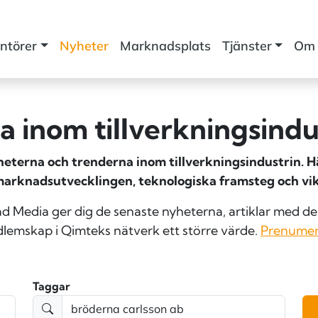
ntörer
Nyheter
Marknadsplats
Tjänster
Om 
 inom tillverknings­indu
terna och trenderna inom tillverkningsindustrin. Här
marknadsutvecklingen, teknologiska framsteg och vik
Media ger dig de senaste nyheterna, artiklar med den
lemskap i Qimteks nätverk ett större värde.
Prenumer
Taggar