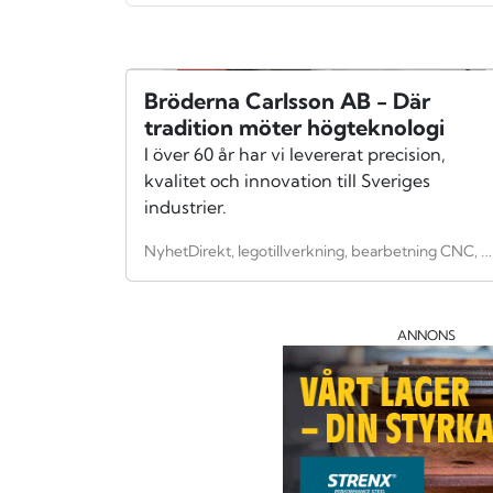
Bröderna Carlsson AB - Där
tradition möter högteknologi
I över 60 år har vi levererat precision,
kvalitet och innovation till Sveriges
industrier.
NyhetDirekt, legotillverkning, bearbetning CNC, cnc svarvning, cnc fräsning, Högteknologi, Innovation, bröderna carlsson ab, Motala, 5 axligt, Karusellsvarvning, Prototyptillverkning
ANNONS