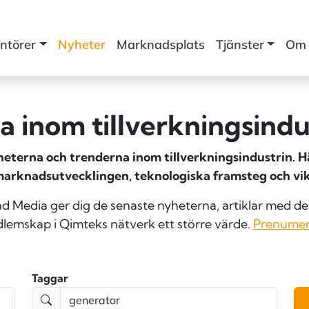
ntörer
Nyheter
Marknadsplats
Tjänster
Om 
 inom tillverknings­indu
terna och trenderna inom tillverkningsindustrin. Här
marknadsutvecklingen, teknologiska framsteg och vik
Media ger dig de senaste nyheterna, artiklar med den
lemskap i Qimteks nätverk ett större värde.
Prenumer
Taggar