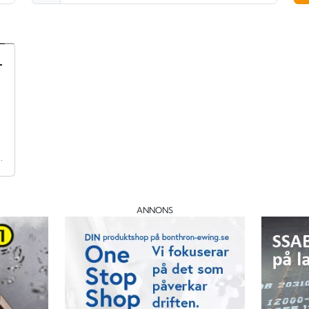
-
ustri, Verkstadsindustri, utveckling, kompetensutveckling
ANNONS