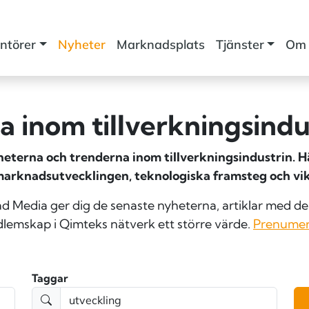
ntörer
Nyheter
Marknadsplats
Tjänster
Om 
 inom tillverknings­indu
terna och trenderna inom tillverkningsindustrin. Här
marknadsutvecklingen, teknologiska framsteg och vik
Media ger dig de senaste nyheterna, artiklar med den
lemskap i Qimteks nätverk ett större värde.
Prenumer
Taggar