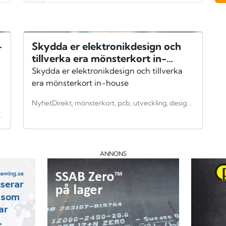
-
Skydda er elektronikdesign och
tillverka era mönsterkort in-
house
Skydda er elektronikdesign och tillverka
era mönsterkort in-house
NyhetDirekt, mönsterkort, pcb, utveckling, design, elektronikdesign, Elektronikindustri, elektronikutveckling, industriell elektronikutveckling, Solectro, LPKF
ustri, Verkstadsindustri, utveckling, kompetensutveckling
ANNONS