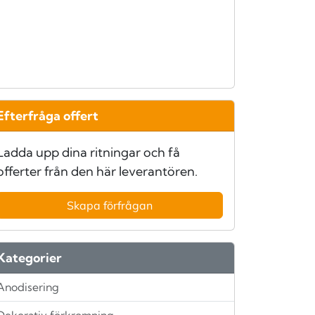
Efterfråga offert
Ladda upp dina ritningar och få
offerter från den här leverantören.
Skapa förfrågan
Kategorier
Anodisering
Dekorativ förkromning