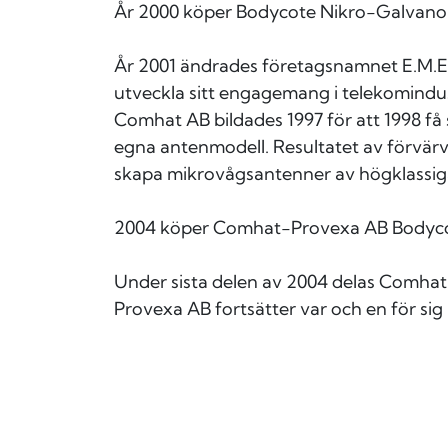
År 2000 köper Bodycote Nikro-Galvano
År 2001 ändrades företagsnamnet E.M.ESS
utveckla sitt engagemang i telekomind
Comhat AB bildades 1997 för att 1998 få s
egna antenmodell. Resultatet av förvärve
skapa mikrovågsantenner av högklassi
2004 köper Comhat-Provexa AB Bodycot
Under sista delen av 2004 delas Comha
Provexa AB fortsätter var och en för sig