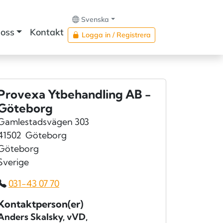
Svenska
oss
Kontakt
Logga in / Registrera
Provexa Ytbehandling AB -
Göteborg
Gamlestadsvägen 303
41502
Göteborg
Göteborg
Sverige
031-43 07 70
Kontaktperson(er)
Anders Skalsky
, vVD,