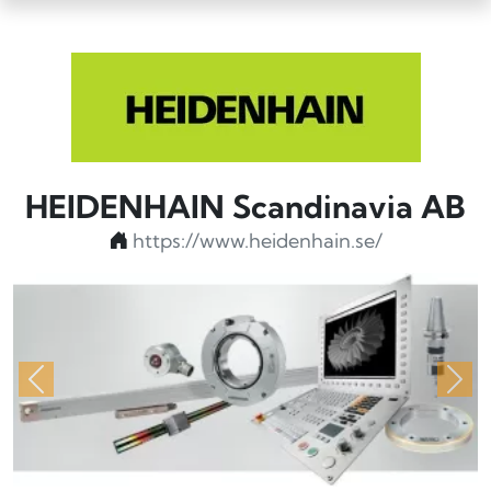
HEIDENHAIN Scandinavia AB
https://www.heidenhain.se/
Föregående
Näs