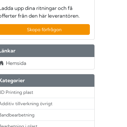
Ladda upp dina ritningar och få
offerter från den här leverantören.
Skapa förfrågan
Länkar
Hemsida
Kategorier
3D Printing plast
Additiv tillverkning övrigt
Bandbearbetning
Bearbetning i plast