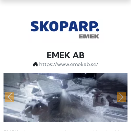
EMEK AB
https://www.emekab.se/
Föregående
Näs