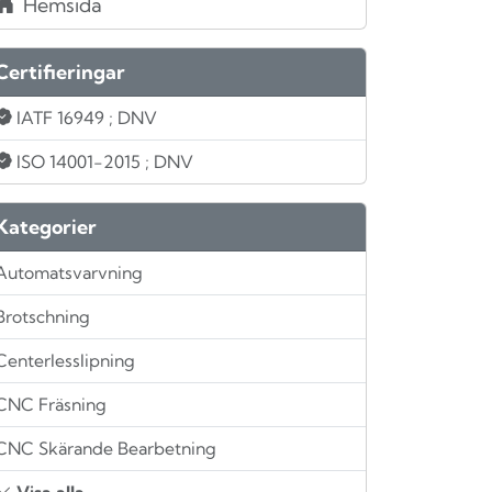
Hemsida
Certifieringar
IATF 16949
; DNV
ISO 14001-2015
; DNV
Kategorier
Automatsvarvning
Brotschning
Centerlesslipning
CNC Fräsning
CNC Skärande Bearbetning
Visa alla