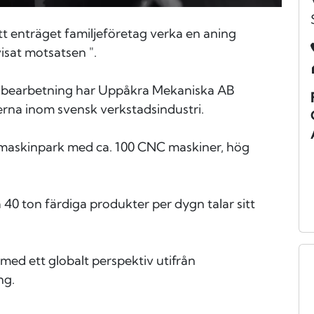
ett enträget familjeföretag verka en aning
isat motsatsen ".
e bearbetning har Uppåkra Mekaniska AB
rerna inom svensk verkstadsindustri.
askinpark med ca. 100 CNC maskiner, hög
 40 ton färdiga produkter per dygn talar sitt
med ett globalt perspektiv utifrån
ng.