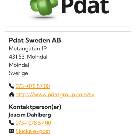
Pdat Sweden AB
Metangatan 1P
431 53
Mölndal
Mölndal
Sverige
073-078 57 00
https://www.pdatgroup.com/sv
Kontaktperson(er)
Joacim Dahlberg
073- 078 57 00
Skicka e-post