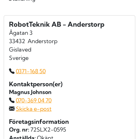
RobotTeknik AB - Anderstorp
Ågatan 3
33432
Anderstorp
Gislaved
Sverige
0371-168 50
Kontaktperson(er)
Magnus Johnson
070-369 04 70
Skicka e-post
Företagsinformation
Org. nr:
72SLX2-0595
Anställda:
Okänt