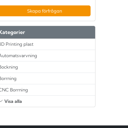
Skapa förfrågan
Kategorier
3D Printing plast
Automatsvarvning
Bockning
Borrning
CNC Borrning
Visa alla