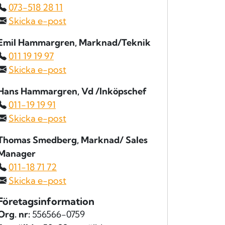
073-518 28 11
Skicka e-post
Emil Hammargren
, Marknad/Teknik
011 19 19 97
Skicka e-post
Hans Hammargren
, Vd /Inköpschef
011-19 19 91
Skicka e-post
Thomas Smedberg
, Marknad/ Sales
Manager
011-18 71 72
Skicka e-post
Företagsinformation
Org. nr:
556566-0759