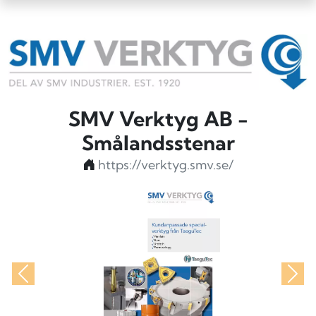
SMV Verktyg AB -
Smålandsstenar
https://verktyg.smv.se/
Föregående
Näs