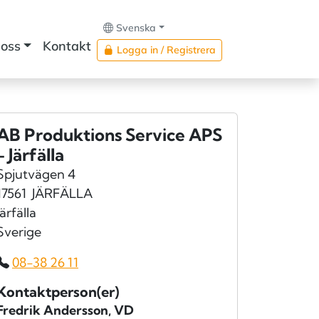
Svenska
oss
Kontakt
Logga in / Registrera
AB Produktions Service APS
- Järfälla
Spjutvägen 4
17561
JÄRFÄLLA
Järfälla
Sverige
08-38 26 11
Kontaktperson(er)
Fredrik Andersson
, VD