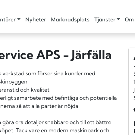
ntörer
Nyheter
Marknadsplats
Tjänster
Om 
rvice APS - Järfälla
k verkstad som förser sina kunder med
askinbyggen.
eranstid och kvalitet.
uerligt samarbete med befintliga och potentiella
nerna så att alla parter är nöjda.
 göra era detaljer snabbare och till ett bättre
 på köpet. Tack vare en modern maskinpark och