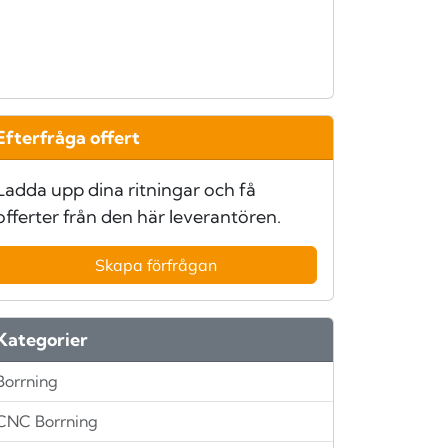
Efterfråga offert
Ladda upp dina ritningar och få
offerter från den här leverantören.
Skapa förfrågan
Kategorier
Borrning
CNC Borrning