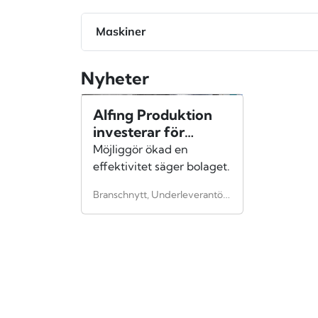
Maskiner
Nyheter
Alfing Produktion
investerar för
framtiden
Möjliggör ökad en
effektivitet säger bolaget.
Branschnytt, Underleverantör, Svensk tillverkningsindustri, Panelbockning