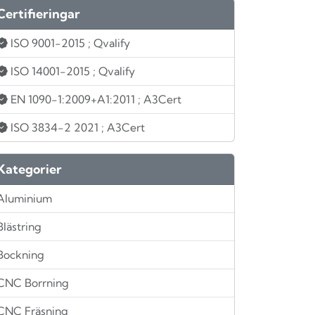
Certifieringar
ISO 9001-2015
; Qvalify
ISO 14001-2015
; Qvalify
EN 1090-1:2009+A1:2011
; A3Cert
ISO 3834-2 2021
; A3Cert
Kategorier
Aluminium
Blästring
Bockning
CNC Borrning
CNC Fräsning