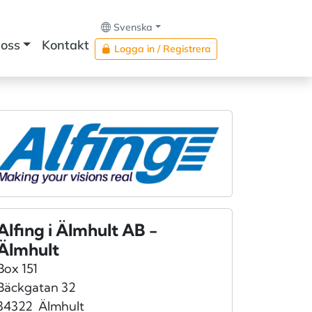
Svenska
oss
Kontakt
Logga in / Registrera
Alfing i Älmhult AB -
Älmhult
Box 151
Bäckgatan 32
34322
Älmhult