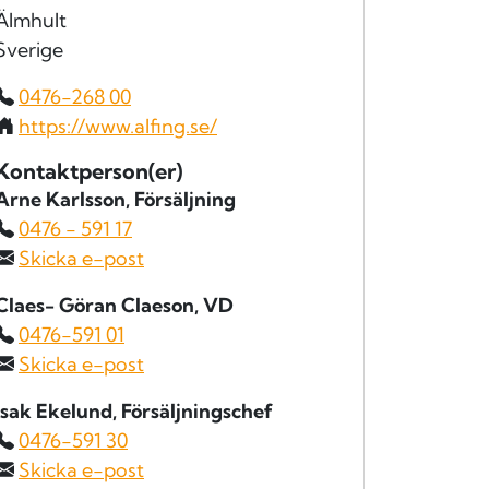
Älmhult
Sverige
0476-268 00
https://www.alfing.se/
Kontaktperson(er)
Arne Karlsson
, Försäljning
0476 - 591 17
Skicka e-post
Claes- Göran Claeson
, VD
0476-591 01
Skicka e-post
Isak Ekelund
, Försäljningschef
0476-591 30
Skicka e-post