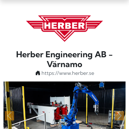
Herber Engineering AB -
Värnamo
https://www.herber.se
Föregående
Näs