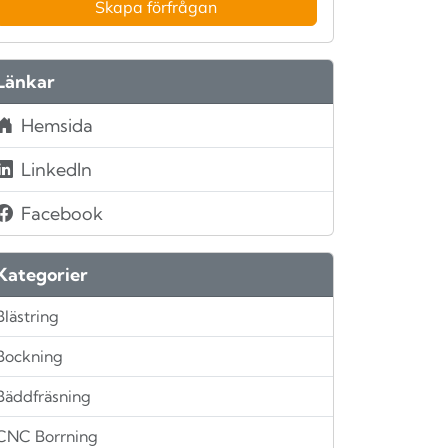
Skapa förfrågan
Länkar
Hemsida
LinkedIn
Facebook
Kategorier
Blästring
Bockning
Bäddfräsning
CNC Borrning