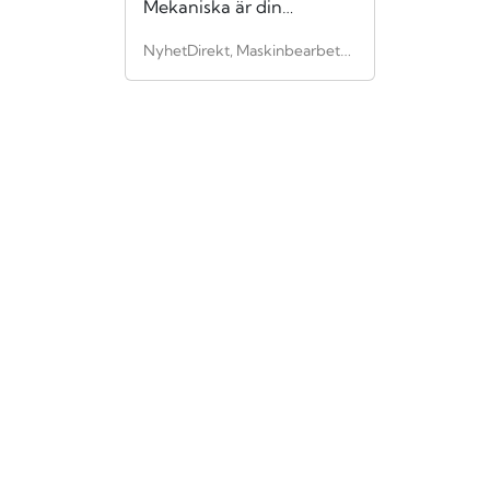
Mekaniska är din
helhetsleverantör i
NyhetDirekt, Maskinbearbetning, Svets, Kantpressning, Kapning, Ytbehandling, Blästring
metallindustrin.