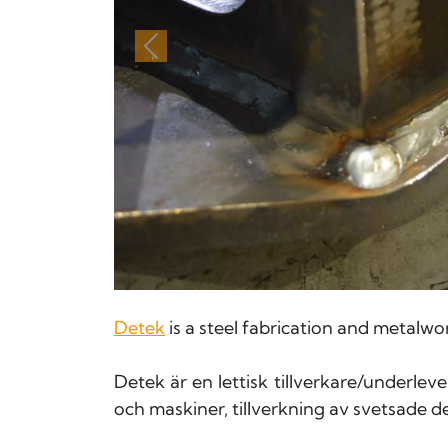
Föregående
Detek
is a steel fabrication and metalwo
Detek är en lettisk tillverkare/underle
och maskiner, tillverkning av svetsade d