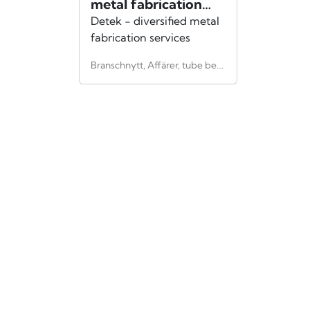
metal fabrication
services
Detek - diversified metal
fabrication services
Branschnytt, Affärer, tube bending, welding, assembly, Svetsning, Bockning