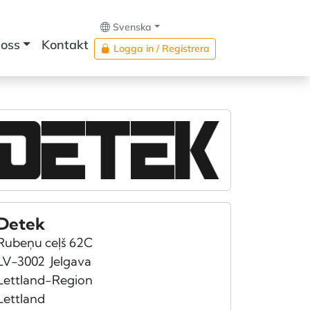
Svenska
oss
Kontakt
Logga in / Registrera
Detek
Rubeņu ceļš 62C
LV-3002
Jelgava
Lettland-Region
Lettland