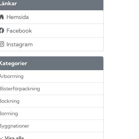
Länkar
Hemsida
Facebook
Instagram
Kategorier
Arborrning
Blisterförpackning
Bockning
Borrning
Byggnationer
Visa alla