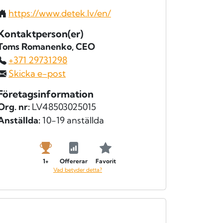
https://www.detek.lv/en/
Kontaktperson(er)
Toms Romanenko
, CEO
+371 29731298
Skicka e-post
Företagsinformation
Org. nr:
LV48503025015
Anställda:
10-19 anställda
1+
Offererar
Favorit
Vad betyder detta?