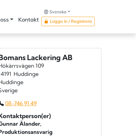
Svenska
oss
Kontakt
Logga in / Registrera
Bomans Lackering AB
Hökärrsvägen 109
14191
Huddinge
Huddinge
Sverige
08-746 91 49
Kontaktperson(er)
Gunnar Älander
,
Produktionsansvarig