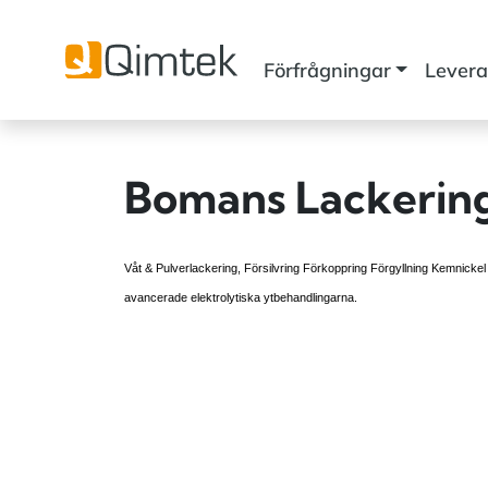
Förfrågningar
Levera
Bomans Lackerin
Våt & Pulverlackering, Försilvring Förkoppring Förgyllning Kemnickel A
avancerade elektrolytiska ytbehandlingarna.