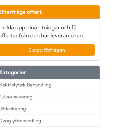
Efterfråga offert
Ladda upp dina ritningar och få
offerter från den här leverantören.
Skapa förfrågan
Kategorier
Elektrolytisk Behandling
Pulverlackering
Våtlackering
Övrig ytbehandling