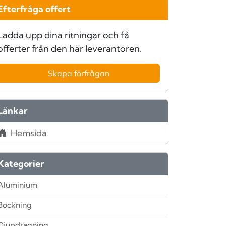
Efterfråga offert
Ladda upp dina ritningar och få
offerter från den här leverantören.
Skapa förfrågan
Länkar
Hemsida
Kategorier
Aluminium
Bockning
Djupdragning