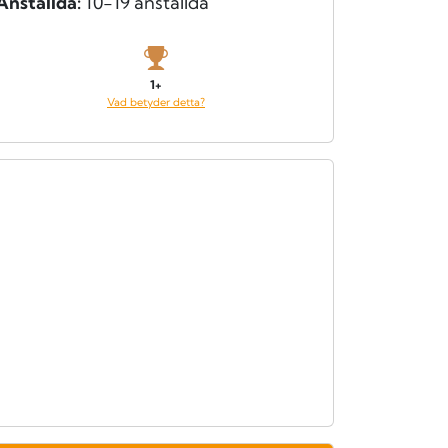
Anställda:
10-19 anställda
1+
Vad betyder detta?