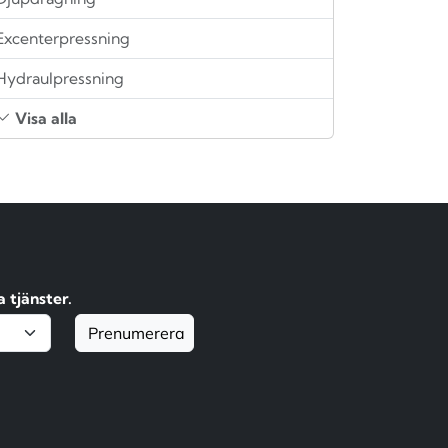
Excenterpressning
Hydraulpressning
Visa alla
 tjänster.
Prenumerera