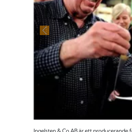
Föregående
Ingelsten & Co AB är ett producerande f