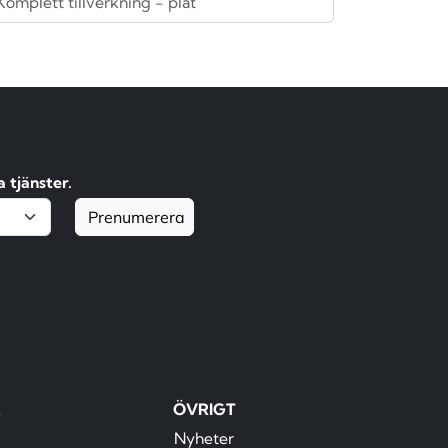
Komplett tillverkning - plåt
 tjänster.
Prenumerera
R
ÖVRIGT
Nyheter