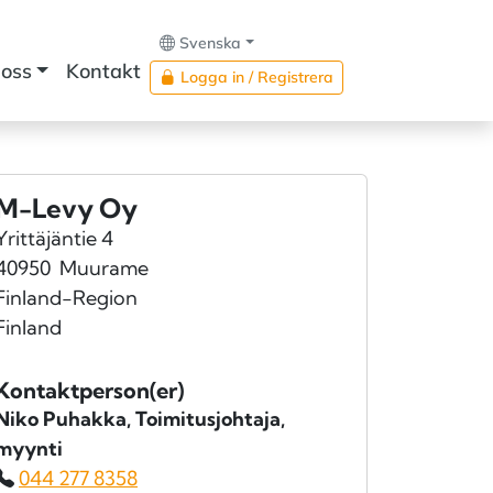
Svenska
oss
Kontakt
Logga in / Registrera
M-Levy Oy
Yrittäjäntie 4
40950
Muurame
Finland-Region
Finland
Kontaktperson(er)
Niko Puhakka
, Toimitusjohtaja,
myynti
044 277 8358