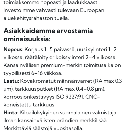
toimiaksemme nopeasti ja laadukkaasti.
Investoimme vahvasti tulevaan Euroopan
aluekehitysrahaston tuella.
Asiakkaidemme arvostamia
ominaisuuksia:
Nopeus:
Korjaus 1–5 päivässä, uusi sylinteri 1–2
viikossa, räätälöity erikoissylinteri 2–4 viikossa.
Kansainvälisen premium-merkin toimitusaika on
tyypillisesti 6–16 viikkoa.
Laatu:
Kovakromatut männänvarret (RA max 0.3
μm), tarkkuusputket (RA max 0.4–0.8 μm),
korroosionkestävyys ISO 9227:91. CNC-
koneistettu tarkkuus.
Hinta:
Kilpailukykyinen suomalainen valmistaja
ilman kansainvälisten brändien merkkilisää.
Merkittäviä säästöjä vuositasolla.