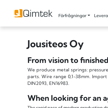
Förfrågningar
Levera
Jousiteos Oy
From vision to finishe
We produce metal springs: pressure
parts. Wire range 0,1-38mm. Import
DIN2093, EN16983.
When looking for an a
The rapid pace of modern production de