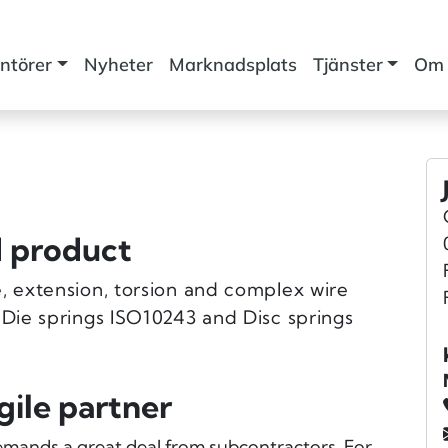
ntörer
Nyheter
Marknadsplats
Tjänster
Om 
d product
, extension, torsion and complex wire
 Die springs ISO10243 and Disc springs
gile partner
mands a great deal from subcontractors. For