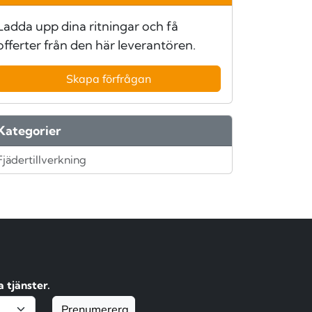
Ladda upp dina ritningar och få
offerter från den här leverantören.
Skapa förfrågan
Kategorier
Fjädertillverkning
 tjänster.
Prenumerera