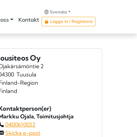
Svenska
oss
Kontakt
Logga in / Registrera
Jousiteos Oy
Ojakärsämöntie 2
04300
Tuusula
Finland-Region
Finland
Kontaktperson(er)
Markku Ojala
, Toimitusjohtja
0400610032
Skicka e-post