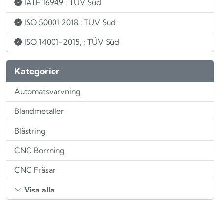
IATF 16949
; TÜV Süd
ISO 50001:2018
; TÜV Süd
ISO 14001-2015,
; TÜV Süd
Kategorier
Automatsvarvning
Blandmetaller
Blästring
CNC Borrning
CNC Fräsar
Visa alla