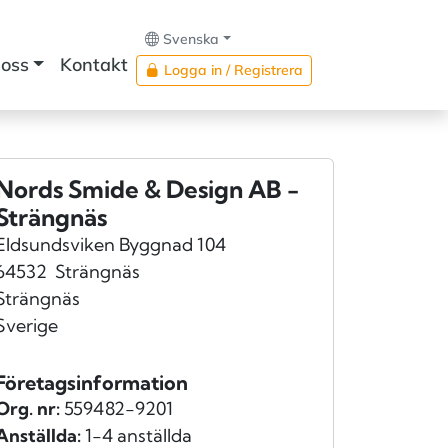
Svenska
oss
Kontakt
Logga in / Registrera
Nords Smide & Design AB -
Strängnäs
Eldsundsviken Byggnad 104
64532
Strängnäs
Strängnäs
Sverige
Företagsinformation
Org. nr:
559482-9201
Anställda:
1-4 anställda