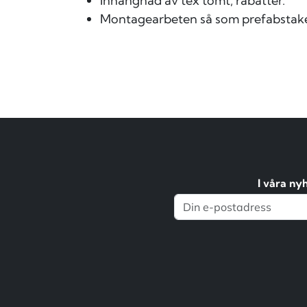
Inhängnad av tex tomt, rabatter.
Montagearbeten så som prefabstake
I våra ny