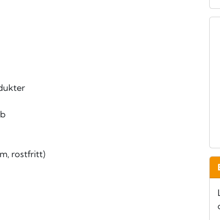
dukter
bb
, rostfritt)