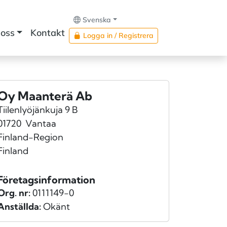
Svenska
oss
Kontakt
Logga in / Registrera
Oy Maanterä Ab
Tiilenlyöjänkuja 9 B
01720
Vantaa
Finland-Region
Finland
Företagsinformation
Org. nr:
0111149-0
Anställda:
Okänt