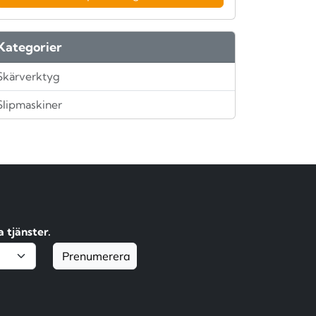
Kategorier
Skärverktyg
Slipmaskiner
 tjänster.
Prenumerera