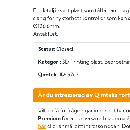
En detalj i svart plast som tål lättare s
slang för nykterhetskontroller som kan 
Ø126,6mm.
Antal:10st.
Status:
Closed
Kategori:
3D Printing plast, Bearbetnin
Qimtek-ID:
67e3
Är du intresserad av Qimteks för
Vill du få förfrågningar inom det här 
Premium
för att bevaka och komma å
här
eller anmäl ditt intresse nedan. De