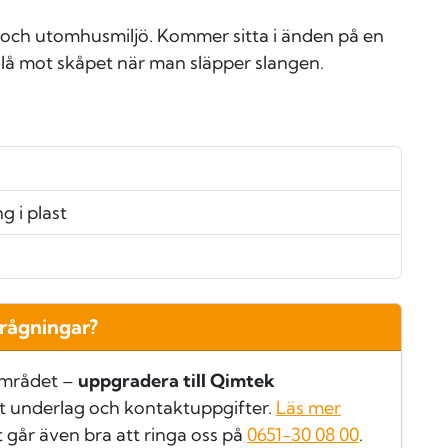
lag och utomhusmiljö. Kommer sitta i änden på en
slå mot skåpet när man släpper slangen.
g i plast
frågningar?
området –
uppgradera till Qimtek
t underlag och kontaktuppgifter.
Läs mer
t går även bra att ringa oss på
0651-30 08 00
.