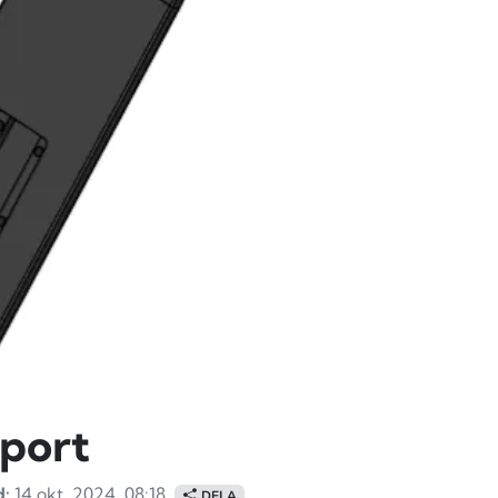
port
d:
14 okt. 2024, 08:18
DELA