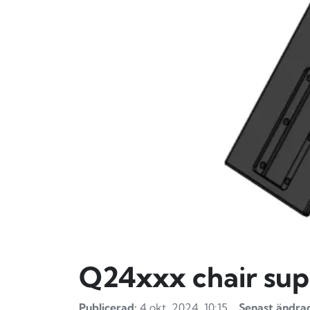
Q24xxx chair sup
Publicerad:
4 okt. 2024, 10:15
Senast ändra