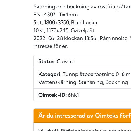
Skärning och bockning av rostfria plåtar
EN1.4307 T=4mm
5 st, 1800x3750, Blad Lucka
10 st, 1170x245, Gavelplåt
2022-06-28 klockan 13:56
Påminnelse. V
intresse för er.
Status:
Closed
Kategori:
Tunnplåtbearbetning 0-6 mm
Vattenskärning, Stansning, Bockning
Qimtek-ID:
6hk1
Är du intresserad av Qimteks för