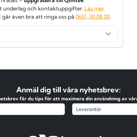
området –
uppgradera till Qimtek
t underlag och kontaktuppgifter.
Läs mer
t går även bra att ringa oss på
0651-30 08 00
.
Anmäl dig till våra nyhetsbrev:
hetsbrev får du tips för att maximera din användning av våra