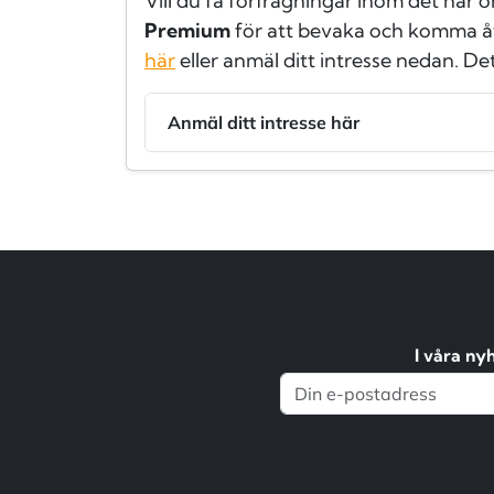
Vill du få förfrågningar inom det här 
Premium
för att bevaka och komma å
här
eller anmäl ditt intresse nedan. De
Anmäl ditt intresse här
I våra ny