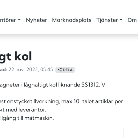
ntörer
Nyheter
Marknadsplats
Tjänster
Om 
gt kol
ad:
22 nov. 2022, 05:45
DELA
gneter i låghaltigt kol liknande SS1312. Vi
t enstycketillverkning, max 10-talet artiklar per
akt med leverantör.
illgång till mätmaskin.