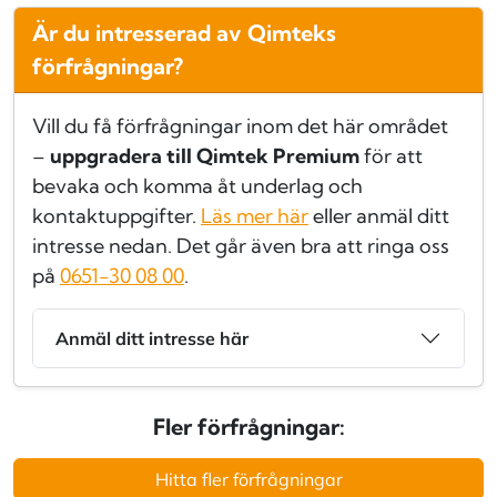
Är du intresserad av Qimteks
förfrågningar?
Vill du få förfrågningar inom det här området
–
uppgradera till Qimtek Premium
för att
bevaka och komma åt underlag och
kontaktuppgifter.
Läs mer här
eller anmäl ditt
intresse nedan. Det går även bra att ringa oss
på
0651-30 08 00
.
Anmäl ditt intresse här
Fler förfrågningar:
Hitta fler förfrågningar