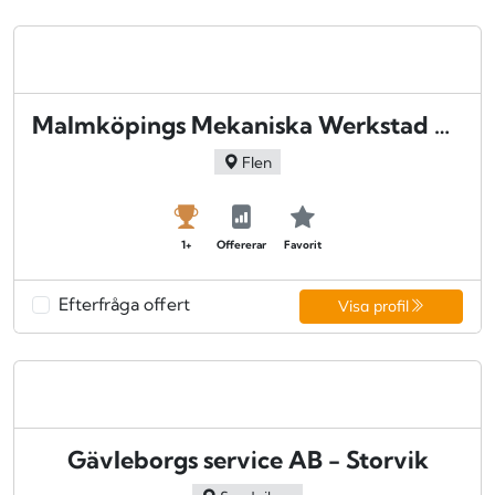
Malmköpings Mekaniska Werkstad AB ELMO - Flen
Flen
1+
Offererar
Favorit
Efterfråga offert
Visa profil
Gävleborgs service AB - Storvik