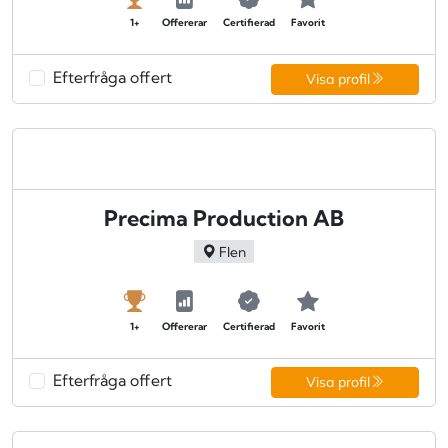
1+
Offererar
Certifierad
Favorit
Efterfråga offert
Visa profil
Precima Production AB
Flen
1+
Offererar
Certifierad
Favorit
Efterfråga offert
Visa profil