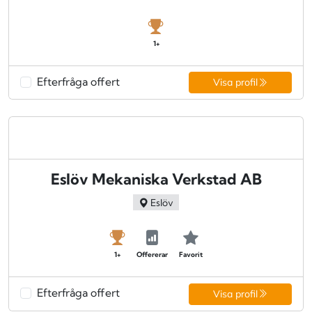
1+
Efterfråga offert
Visa profil
Eslöv Mekaniska Verkstad AB
Eslöv
1+
Offererar
Favorit
Efterfråga offert
Visa profil