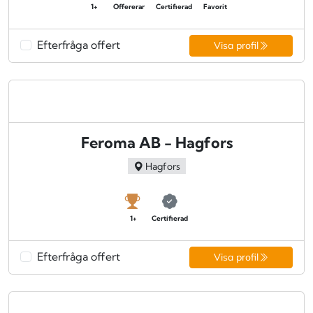
1+
Offererar
Certifierad
Favorit
Efterfråga offert
Visa profil
Feroma AB - Hagfors
Hagfors
1+
Certifierad
Efterfråga offert
Visa profil