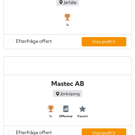
Järfälla
1+
Efterfråga offert
Visa profil
Mastec AB
Jönköping
1+
Offererar
Favorit
Efterfråga offert
Visa profil