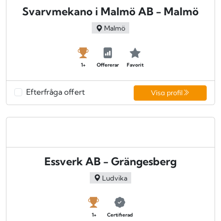
Svarvmekano i Malmö AB - Malmö
Malmö
1+
Offererar
Favorit
Efterfråga offert
Visa profil
Essverk AB - Grängesberg
Ludvika
1+
Certifierad