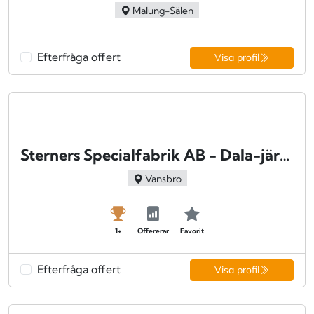
Malung-Sälen
Efterfråga offert
Visa profil
Sterners Specialfabrik AB - Dala-järna
Vansbro
1+
Offererar
Favorit
Efterfråga offert
Visa profil