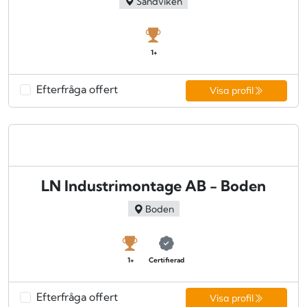
Sandviken
1+
Efterfråga offert
Visa profil
LN Industrimontage AB - Boden
Boden
1+
Certifierad
Efterfråga offert
Visa profil