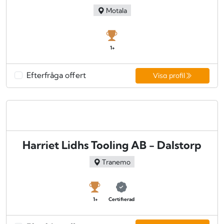
Motala
1+
Efterfråga offert
Visa profil
Harriet Lidhs Tooling AB - Dalstorp
Tranemo
1+
Certifierad