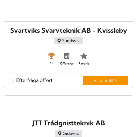
Svartviks Svarvteknik AB - Kvissleby
Sundsvall
1+
Offererar
Favorit
Efterfråga offert
Visa profil
JTT Trådgnistteknik AB
Gislaved