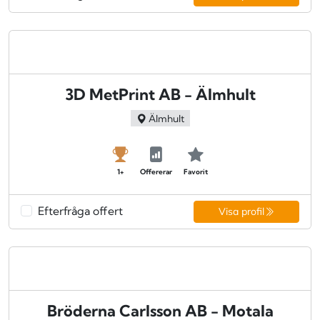
3D MetPrint AB - Älmhult
Älmhult
1+
Offererar
Favorit
Efterfråga offert
Visa profil
Bröderna Carlsson AB - Motala