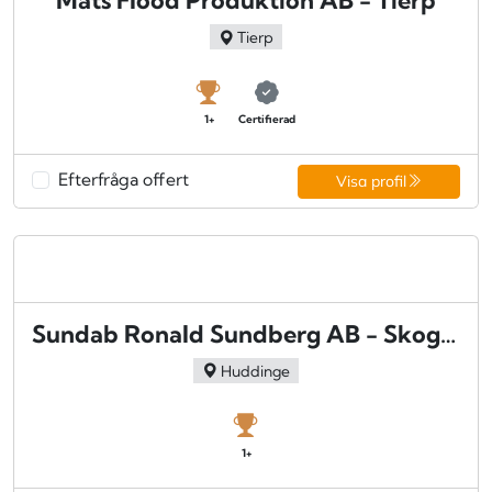
Mats Flood Produktion AB - Tierp
Tierp
1+
Certifierad
Efterfråga offert
Visa profil
Sundab Ronald Sundberg AB - Skogås
Huddinge
1+