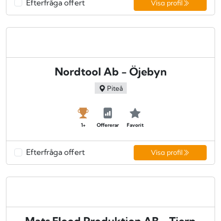
Efterfråga offert
Visa profil
Nordtool Ab - Öjebyn
Piteå
1+
Offererar
Favorit
Efterfråga offert
Visa profil