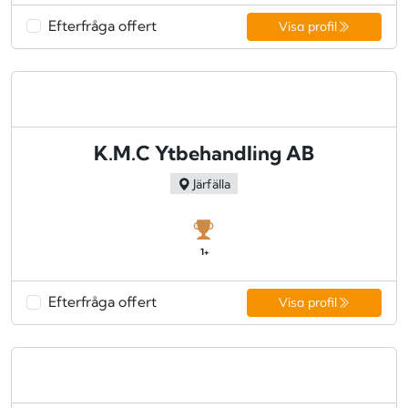
Efterfråga offert
Visa profil
K.M.C Ytbehandling AB
Järfälla
1+
Efterfråga offert
Visa profil