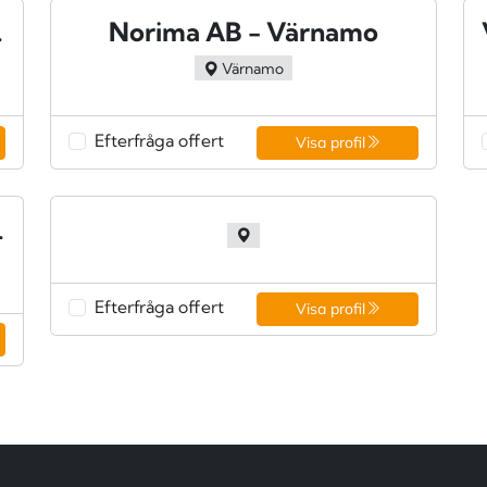
llefteå
Norima AB - Värnamo
Värnamo
Efterfråga offert
Visa profil
B - Svedala
Efterfråga offert
Visa profil