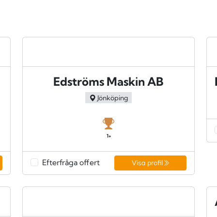
Edströms Maskin AB
Jönköping
1+
Efterfråga offert
Visa profil