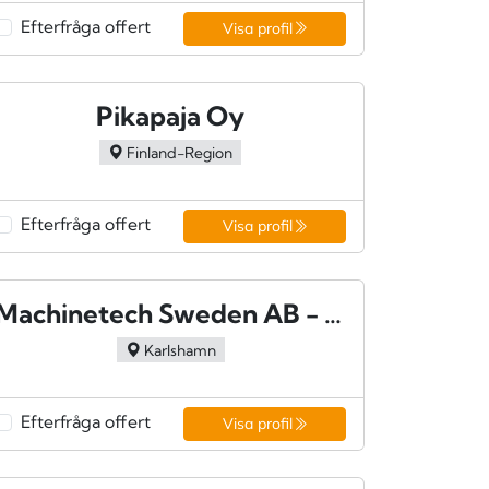
Efterfråga offert
Visa profil
Pikapaja Oy
Finland-Region
Efterfråga offert
Visa profil
Machinetech Sweden AB - Mörrum
Karlshamn
Efterfråga offert
Visa profil