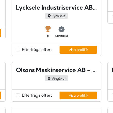
Lycksele Industriservice AB - Lycksele
Lycksele
1+
Certifierad
Efterfråga offert
Visa profil
amo
Olsons Maskinservice AB - Vingåker
Vingåker
Efterfråga offert
Visa profil