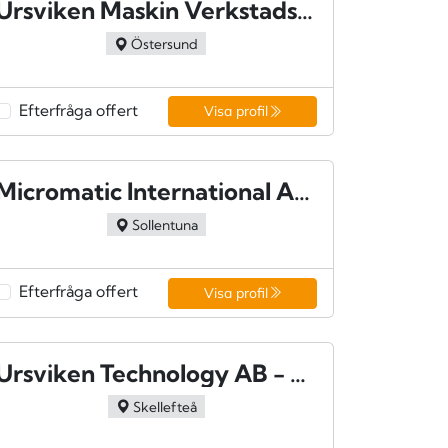
Ursviken Maskin Verkstadsmaskiner AB -Brunflo
Östersund
Efterfråga offert
Visa profil
Micromatic International AB - Sollentuna
Sollentuna
Efterfråga offert
Visa profil
Ursviken Technology AB - Ursviken
Skellefteå