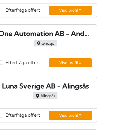
Efterfråga offert
Visa profil
One Automation AB - Anderstorp
Gnosjö
Efterfråga offert
Visa profil
Luna Sverige AB - Alingsås
Alingsås
Efterfråga offert
Visa profil