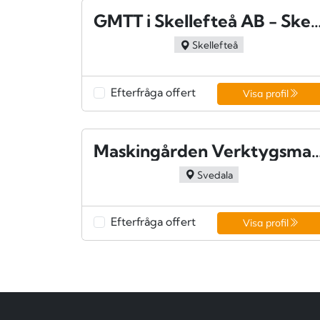
GMTT i Skellefteå AB - Ske
Skellefteå
Efterfråga offert
Visa profil
Maskingården Verktygsmaskiner A
Svedala
Efterfråga offert
Visa profil