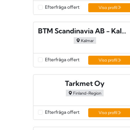
Efterfråga offert
Visa profil
BTM Scandinavia AB - Kalmar
Kalmar
Efterfråga offert
Visa profil
Tarkmet Oy
Finland-Region
Efterfråga offert
Visa profil