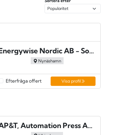
Sortera efter
Energywise Nordic AB - Sorunda
Nynäshamn
Efterfråga offert
Visa profil
AP&T, Automation Press And Tooling AB - Ulricehamn