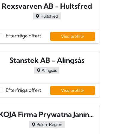
Rexsvarven AB - Hultsfred
Hultsfred
Efterfråga offert
Visa profil
Stanstek AB - Alingsås
Alingsås
Efterfråga offert
Visa profil
KOJA Firma Prywatna Janina Konopka
Polen-Region