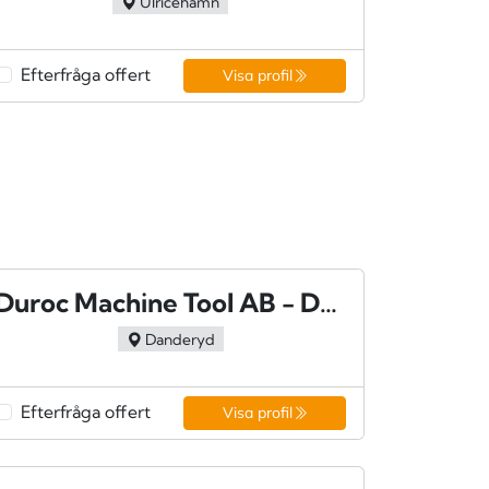
Ulricehamn
Efterfråga offert
Visa profil
Duroc Machine Tool AB - Danderyd
Danderyd
Efterfråga offert
Visa profil