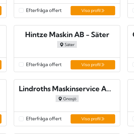
Efterfråga offert
Visa profil
Hintze Maskin AB - Säter
Säter
Efterfråga offert
Visa profil
Lindroths Maskinservice AB - Hillerstorp
Gnosjö
Efterfråga offert
Visa profil