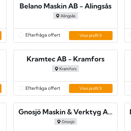
Belano Maskin AB - Alingsås
Alingsås
Efterfråga offert
Visa profil
Kramtec AB - Kramfors
Kramfors
Efterfråga offert
Visa profil
Gnosjö Maskin & Verktyg AB - Gnosjö
Gnosjö