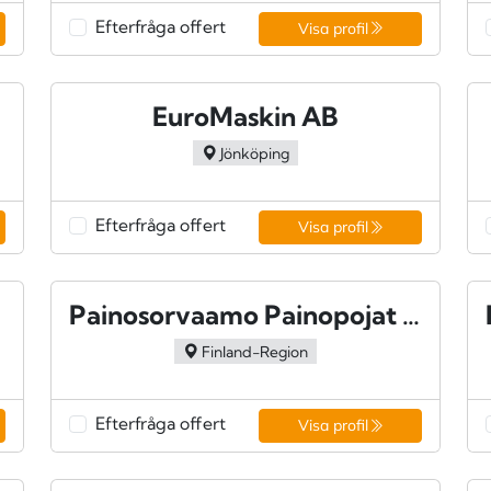
Efterfråga offert
Visa profil
EuroMaskin AB
Jönköping
Efterfråga offert
Visa profil
Painosorvaamo Painopojat Oy
Finland-Region
Efterfråga offert
Visa profil