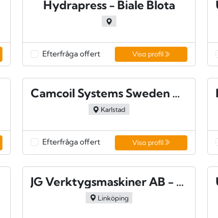
ås
Hydrapress - Biale Blota
Efterfråga offert
Visa profil
Camcoil Systems Sweden AB - Karlstad
Karlstad
Efterfråga offert
Visa profil
JG Verktygsmaskiner AB - Linköping
Linköping