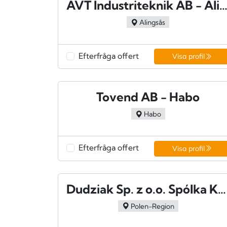
AVT Industriteknik AB - Alings
Alingsås
Efterfråga offert
Visa profil
Tovend AB - Habo
Habo
Efterfråga offert
Visa profil
Dudziak Sp. z o.o. Spólka Komandytowa
Polen-Region