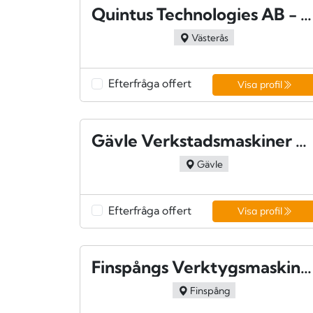
Quintus Technologies AB - Västerås
Västerås
Efterfråga offert
Visa profil
Gävle Verkstadsmaskiner AB - Gävle
Gävle
Efterfråga offert
Visa profil
Finspångs Verktygsmaskiner AB - Finspång
Finspång