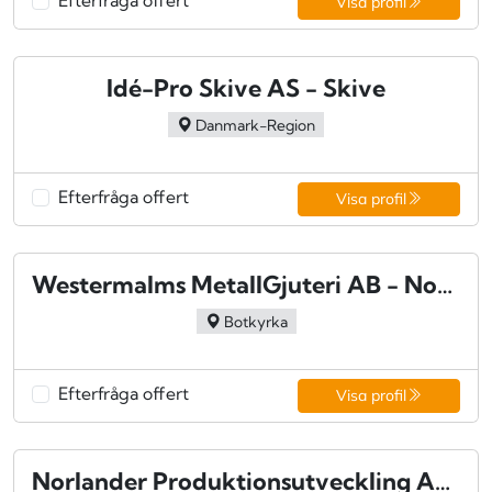
Visa profil
Idé-Pro Skive AS - Skive
Danmark-Region
Efterfråga offert
Visa profil
Westermalms MetallGjuteri AB - Norsborg
Botkyrka
Efterfråga offert
Visa profil
Norlander Produktionsutveckling AB - Falun