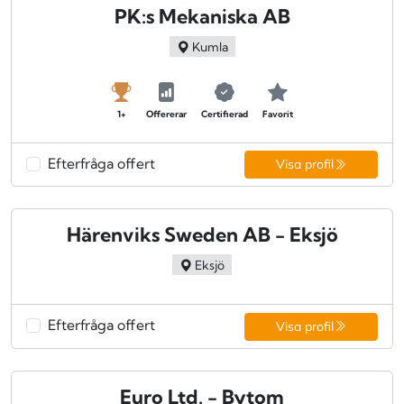
PK:s Mekaniska AB
Kumla
1+
Offererar
Certifierad
Favorit
Efterfråga offert
Visa profil
Härenviks Sweden AB - Eksjö
Eksjö
Efterfråga offert
Visa profil
Euro Ltd. - Bytom