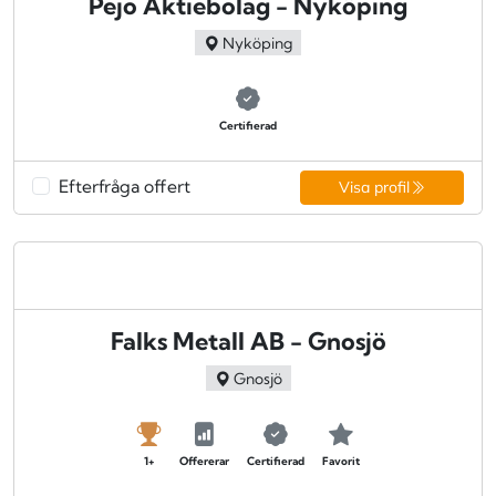
Pejo Aktiebolag - Nyköping
Nyköping
Certifierad
Efterfråga offert
Visa profil
Falks Metall AB - Gnosjö
Gnosjö
1+
Offererar
Certifierad
Favorit