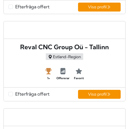
Efterfråga offert
Visa profil
Reval CNC Group Oü - Tallinn
Estland-Region
1+
Offererar
Favorit
Efterfråga offert
Visa profil