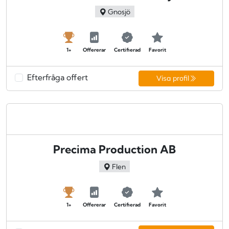
Gnosjö
1+
Offererar
Certifierad
Favorit
Efterfråga offert
Visa profil
Precima Production AB
Flen
1+
Offererar
Certifierad
Favorit