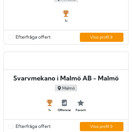
1+
Efterfråga offert
Visa profil
Svarvmekano i Malmö AB - Malmö
Malmö
1+
Offererar
Favorit
Efterfråga offert
Visa profil