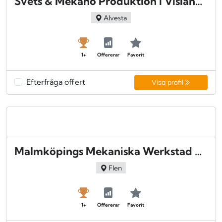
Svets & Mekano Produktion i Vislanda AB - Vislanda
Alvesta
1+
Offererar
Favorit
Efterfråga offert
Visa profil
Malmköpings Mekaniska Werkstad AB ELMO - Flen
Flen
1+
Offererar
Favorit